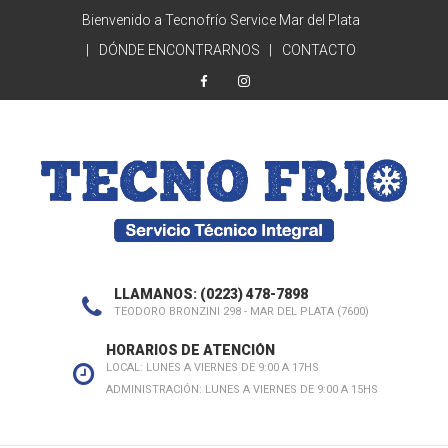
Bienvenido a Tecnofrío Service Mar del Plata
DÓNDE ENCONTRARNOS
CONTACTO
LLAMANOS: (0223) 478-7898
TEODORO BRONZINI 298 - MAR DEL PLATA (7600)
HORARIOS DE ATENCIÓN
LOCAL: LUNES A VIERNES DE 9:00 A 17HS
ADMINISTRACIÓN: LUNES A VIERNES DE 9:00 A 15HS