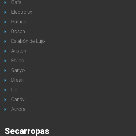
Gafa
Electrolux
Patrick
Bosch
Eslabón de Lujo
Ariston
Philco
Sanyo
Drean
LG
Candy
Aurora
Secarropas