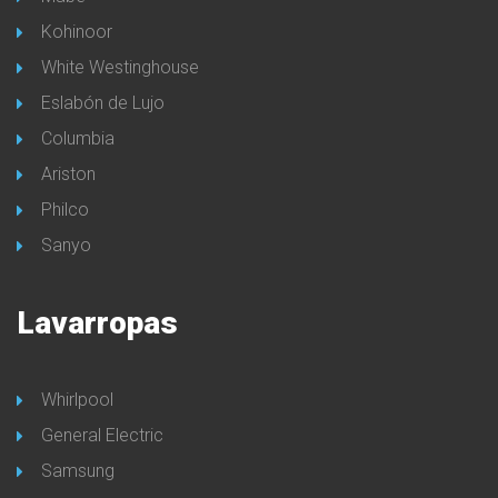
Kohinoor
White Westinghouse
Eslabón de Lujo
Columbia
Ariston
Philco
Sanyo
Lavarropas
Whirlpool
General Electric
Samsung