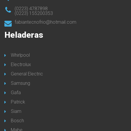
(0223) 4787898
(0223) 155200353
fabiantecnofrio@hotmail.com
Heladeras
Whirlpool
Electrolux
General Electric
Samsung
Gafa
Patrick
Siam
Bosch
Mabe