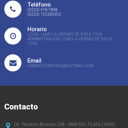
Teléfono
(0223) 478-7898
(0223) 155200353
Horario
LOCAL: LUNES A VIERNES DE 9:00 A 17HS
ADMINISTRACIÓN: LUNES A VIERNES DE 9:00 A
15HS
Email
FABIANTECNOFRIO@HOTMAIL.COM
Contacto
Dir: Teodoro Bronzini 298 - MAR DEL PLATA (7600)