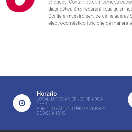
eficaces. Contamos con técnicos capac
diagnosticarán y repararán cualquier inc
Confía en nuestro service de heladeras 
electrodoméstico funcione de manera efic
Horario
LOCAL: LUNES A VIERNES DE 9:00 A
17HS
ADMINISTRACIÓN: LUNES A VIERNES
DE 9:00 A 15HS