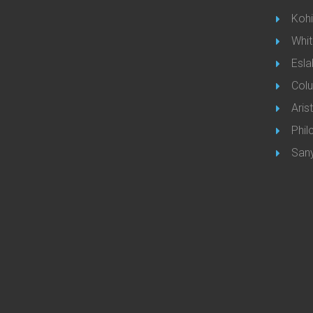
Koh
Whi
Esla
Col
Aris
Phil
San