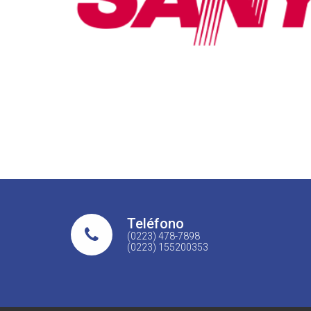
Teléfono
(0223) 478-7898
(0223) 155200353