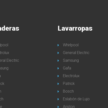
aderas
Lavarropas
lpool
Whirlpool
trolux
General Electric
ral Electric
Samsung
sung
Gafa
a
Electrolux
ick
Patrick
m
Bosch
ch
Eslabón de Lujo
e
Ariston