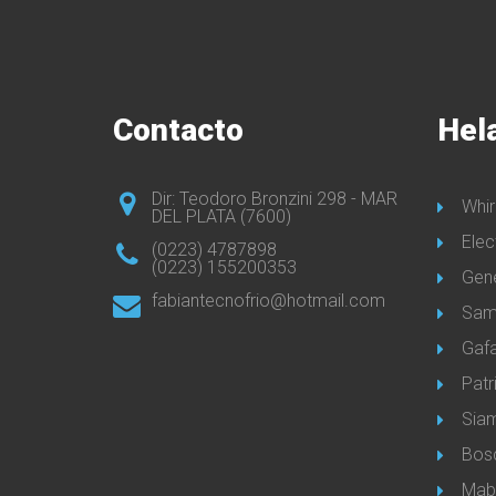
Contacto
Hel
Dir: Teodoro Bronzini 298 - MAR
Whir
DEL PLATA (7600)
Elec
(0223) 4787898
(0223) 155200353
Gene
fabiantecnofrio@hotmail.com
Sam
Gaf
Patr
Sia
Bos
Mab