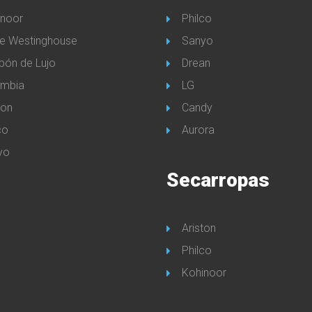
inoor
Philco
te Westinghouse
Sanyo
bón de Lujo
Drean
umbia
LG
ton
Candy
co
Aurora
yo
Secarropas
Ariston
Philco
Kohinoor