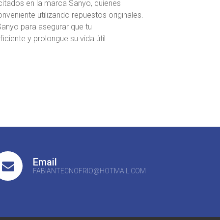
itados en la marca Sanyo, quienes
onveniente utilizando repuestos originales.
Sanyo para asegurar que tu
iente y prolongue su vida útil.
Email
FABIANTECNOFRIO@HOTMAIL.COM