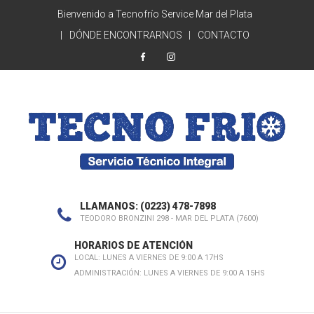
Bienvenido a Tecnofrío Service Mar del Plata
DÓNDE ENCONTRARNOS
CONTACTO
LLAMANOS: (0223) 478-7898
TEODORO BRONZINI 298 - MAR DEL PLATA (7600)
HORARIOS DE ATENCIÓN
LOCAL: LUNES A VIERNES DE 9:00 A 17HS
ADMINISTRACIÓN: LUNES A VIERNES DE 9:00 A 15HS