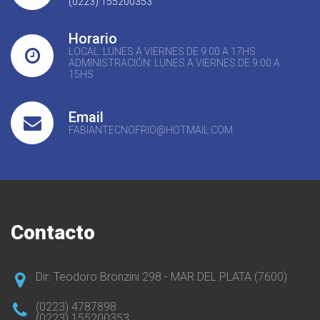
(0223) 155200353
Horario
LOCAL: LUNES A VIERNES DE 9:00 A 17HS
ADMINISTRACIÓN: LUNES A VIERNES DE 9:00 A
15HS
Email
FABIANTECNOFRIO@HOTMAIL.COM
Contacto
Dir: Teodoro Bronzini 298 - MAR DEL PLATA (7600)
(0223) 4787898
(0223) 155200353