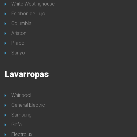
White Westinghouse
Eslabón de Lujo
Columbia
Ariston
Philco
Sanyo
Lavarropas
Whirlpool
General Electric
Samsung
Gafa
Electrolux