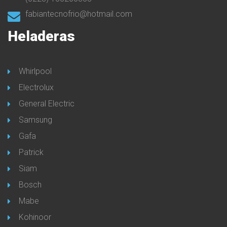
fabiantecnofrio@hotmail.com
Heladeras
Whirlpool
Electrolux
General Electric
Samsung
Gafa
Patrick
Siam
Bosch
Mabe
Kohinoor