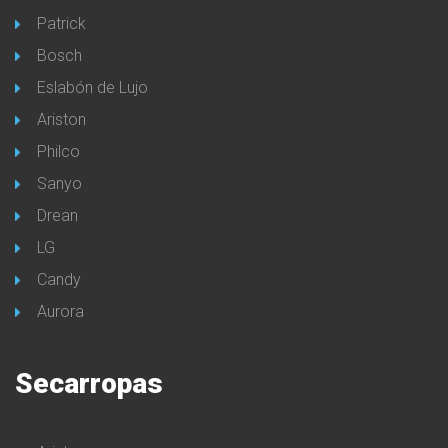
Patrick
Bosch
Eslabón de Lujo
Ariston
Philco
Sanyo
Drean
LG
Candy
Aurora
Secarropas